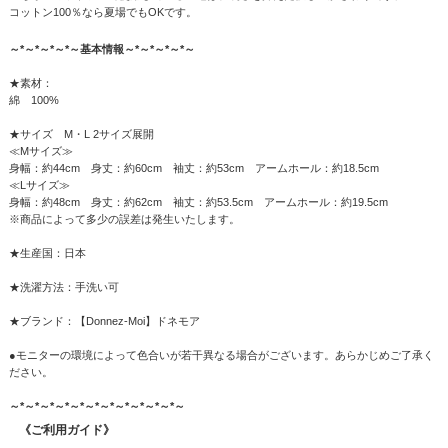
コットン100％なら夏場でもOKです。
～*～*～*～*～基本情報～*～*～*～*～
★素材：
綿 100%
★サイズ M・L 2サイズ展開
≪Mサイズ≫
身幅：約44cm 身丈：約60cm 袖丈：約53cm アームホール：約18.5cm
≪Lサイズ≫
身幅：約48cm 身丈：約62cm 袖丈：約53.5cm アームホール：約19.5cm
※商品によって多少の誤差は発生いたします。
★生産国：日本
★洗濯方法：手洗い可
★ブランド：【Donnez-Moi】ドネモア
●モニターの環境によって色合いが若干異なる場合がございます。あらかじめご了承く
ださい。
～*～*～*～*～*～*～*～*～*～*～*～
《ご利用ガイド》