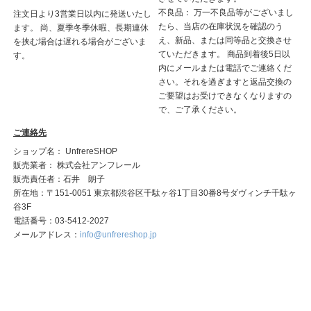
不良品： 万一不良品等がございまし
注文日より3営業日以内に発送いたし
たら、当店の在庫状況を確認のう
ます。 尚、夏季冬季休暇、長期連休
え、新品、または同等品と交換させ
を挟む場合は遅れる場合がございま
ていただきます。 商品到着後5日以
す。
内にメールまたは電話でご連絡くだ
さい。それを過ぎますと返品交換の
ご要望はお受けできなくなりますの
で、ご了承ください。
ご連絡先
ショップ名： UnfrereSHOP
販売業者： 株式会社アンフレール
販売責任者：石井 朗子
所在地：〒151-0051 東京都渋谷区千駄ヶ谷1丁目30番8号ダヴィンチ千駄ヶ
谷3F
電話番号：03-5412-2027
メールアドレス：
info@unfrereshop.jp