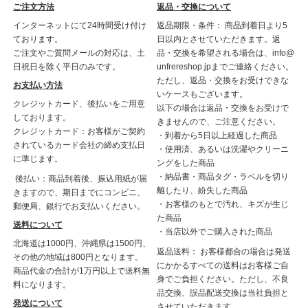
ご注文方法
返品・交換について
インターネットにて24時間受け付け
返品期限・条件： 商品到着日より5
ております。
日以内とさせていただきます。返
ご注文やご質問メールの対応は、土
品・交換を希望される場合は、info@
日祝日を除く平日のみです。
unfrereshop.jpまでご連絡ください。
ただし、返品・交換をお受けできな
お支払い方法
いケースもございます。
クレジットカード、後払いをご用意
以下の場合は返品・交換をお受けで
しております。
きませんので、ご注意ください。
クレジットカード：お客様がご契約
・到着から5日以上経過した商品
されているカード会社の締め支払日
・使用済、あるいは洗濯やクリーニ
に準じます。
ングをした商品
・納品書・商品タグ・ラベルを切り
後払い：商品到着後、振込用紙が届
離したり、紛失した商品
きますので、期日までにコンビニ、
・お客様のもとで汚れ、キズが生じ
郵便局、銀行でお支払いください。
た商品
送料について
・当店以外でご購入された商品
北海道は1000円、沖縄県は1500円、
返品送料： お客様都合の場合は発送
その他の地域は800円となります。
にかかるすべての送料はお客様ご自
商品代金の合計が1万円以上で送料無
身でご負担ください。ただし、不良
料になります。
品交換、誤品配送交換は当社負担と
発送について
させていただきます。