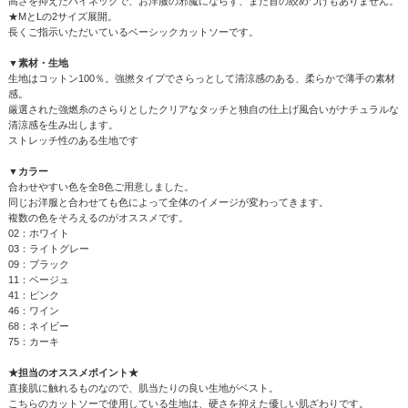
高さを抑えたハイネックで、お洋服の邪魔にならず、また首の絞めつけもありません。
★MとLの2サイズ展開。
長くご指示いただいているベーシックカットソーです。
▼素材・生地
生地はコットン100％。強撚タイプでさらっとして清涼感のある、柔らかで薄手の素材
感。
厳選された強燃糸のさらりとしたクリアなタッチと独自の仕上げ風合いがナチュラルな
清涼感を生み出します。
ストレッチ性のある生地です
▼カラー
合わせやすい色を全8色ご用意しました。
同じお洋服と合わせても色によって全体のイメージが変わってきます。
複数の色をそろえるのがオススメです。
02：ホワイト
03：ライトグレー
09：ブラック
11：ベージュ
41：ピンク
46：ワイン
68：ネイビー
75：カーキ
★担当のオススメポイント★
直接肌に触れるものなので、肌当たりの良い生地がベスト。
こちらのカットソーで使用している生地は、硬さを抑えた優しい肌ざわりです。