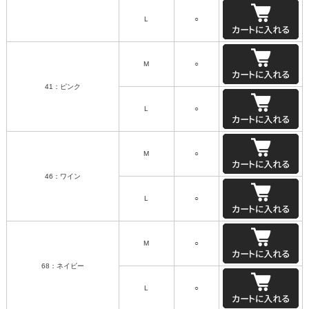
L
○
M
○
41：ピンク
L
○
M
○
46：ワイン
L
○
M
○
68：ネイビー
L
○