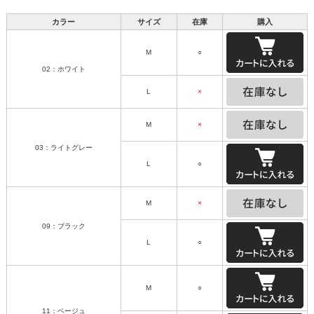
カラー
サイズ
在庫
購入
M
○
02：ホワイト
L
×
M
×
03：ライトグレー
L
○
M
×
09：ブラック
L
○
M
○
11：ベージュ