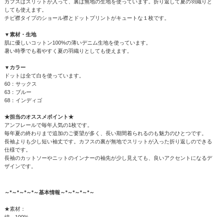
カフスはスリットが入って、裏は無地の生地を使っています。折り返して夏の羽織りと
しても使えます。
チビ襟タイプのショール襟とドットプリントがキュートな１枚です。
▼素材・生地
肌に優しいコットン100%の薄いデニム生地を使っています。
暑い時季でも着やすく夏の羽織りとしても使えます。
▼カラー
ドットは全て白を使っています。
60：サックス
63：ブルー
68：インディゴ
★担当のオススメポイント★
アンフレールで毎年人気の1枚です。
毎年夏の終わりまで追加のご要望が多く、長い期間着られるのも魅力のひとつです。
長袖よりも少し短い袖丈です。カフスの裏が無地でスリットが入った折り返しのできる
仕様です。
長袖のカットソーやニットのインナーの袖先が少し見えても、良いアクセントになるデ
ザインです。
～*～*～*～*～基本情報～*～*～*～*～
★素材：