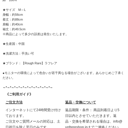
綿 100%
★サイズ M～L
身幅：約56cm
着丈：約88cm
肩幅：約40cm
袖丈：約49.5cm
※商品によって多少の誤差は発生いたします。
★生産国：中国
★洗濯方法：手洗い可
★ブランド：【Rough Rare】ラフレア
●モニターの環境によって色合いが若干異なる場合がございます。あらかじめご了承く
ださい。
～*～*～*～*～*～*～*～*～*～*～*～
《ご利用ガイド》
ご注文方法
返品・交換について
インターネットにて24時間受け付け
返品期限・条件： 商品到着日より5
ております。
日以内とさせていただきます。返
ご注文やご質問メールの対応は、土
品・交換を希望される場合は、info@
日祝日を除く平日のみです。
unfrereshop.jpまでご連絡ください。