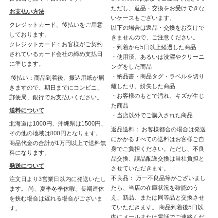
ただし、返品・交換をお受けできな
お支払い方法
いケースもございます。
クレジットカード、後払いをご用意
以下の場合は返品・交換をお受けで
しております。
きませんので、ご注意ください。
クレジットカード：お客様がご契約
・到着から5日以上経過した商品
されているカード会社の締め支払日
・使用済、あるいは洗濯やクリーニ
に準じます。
ングをした商品
・納品書・商品タグ・ラベルを切り
後払い：商品到着後、振込用紙が届
離したり、紛失した商品
きますので、期日までにコンビニ、
・お客様のもとで汚れ、キズが生じ
郵便局、銀行でお支払いください。
た商品
送料について
・当店以外でご購入された商品
北海道は1000円、沖縄県は1500円、
返品送料： お客様都合の場合は発送
その他の地域は800円となります。
にかかるすべての送料はお客様ご自
商品代金の合計が1万円以上で送料無
身でご負担ください。ただし、不良
料になります。
品交換、誤品配送交換は当社負担と
発送について
させていただきます。
不良品： 万一不良品等がございまし
注文日より3営業日以内に発送いたし
たら、当店の在庫状況を確認のう
ます。 尚、夏季冬季休暇、長期連休
え、新品、または同等品と交換させ
を挟む場合は遅れる場合がございま
ていただきます。 商品到着後5日以
す。
内にメールまたは電話でご連絡くだ