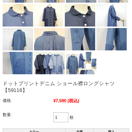
ドットプリントデニム ショール襟ロングシャツ
【59116】
¥7,590
(税込)
価格:
数量:
枚
カラー
在庫
購入